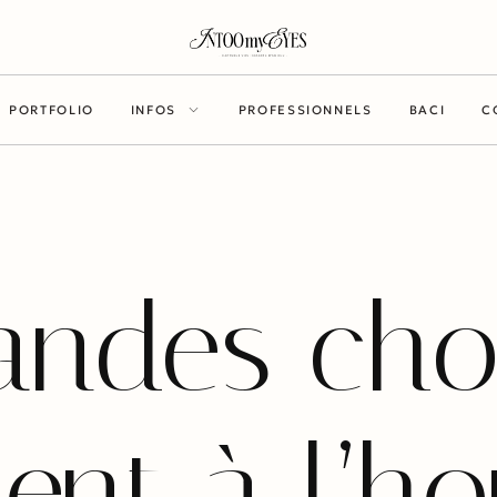
PORTFOLIO
INFOS
PROFESSIONNELS
BACI
C
andes cho
lent à l’h