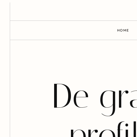
HOME
De gr
profi