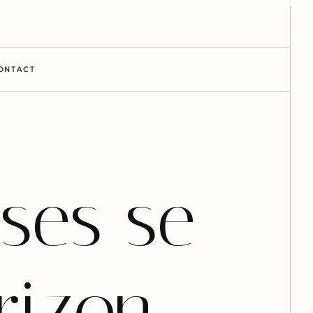
ONTACT
ses se
orizon